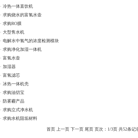
·
冷热一体直饮机
·
求购烧水的富氢水壶
·
求购RO膜
·
大型售水机
·
电解水中氢气的浓度检测模块
·
求购净化加湿一体机
·
富氢水壶
·
加湿器
·
富氢滤芯
·
冰热一体机壳
·
求购油切宝
·
防雾霾产品
·
求购立式净水机
·
求购水机阻垢材料
首页 上一页
下一页
尾页
页次：1/3页 共52条记