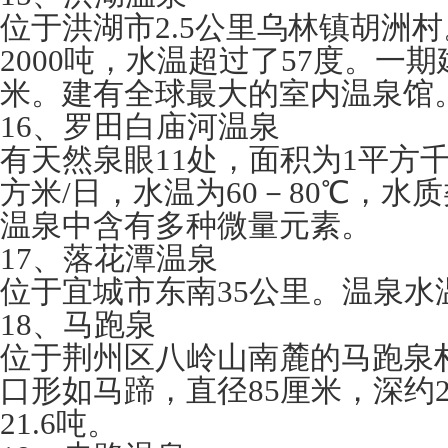
位于洪湖市2.5公里乌林镇胡洲
2000吨，水温超过了57度。一期
米。建有全球最大的室内温泉馆
16、罗田白庙河温泉
有天然泉眼11处，面积为1平方千
方米/日，水温为60－80℃，水
温泉中含有多种微量元素。
17、落花潭温泉
位于宜城市东南35公里。温泉水
18、马跑泉
位于荆州区八岭山南麓的马跑泉
口形如马蹄，直径85厘米，深约
21.6吨。