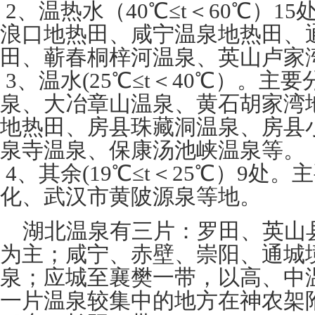
2、温热水（40℃≤t＜60℃）1
浪口地热田、咸宁温泉地热田、
田、蕲春桐梓河温泉、英山卢家
3、温水(25℃≤t＜40℃）。主
泉、大冶章山温泉、黄石胡家湾
地热田、房县珠藏洞温泉、房县
泉寺温泉、保康汤池峡温泉等。
4、其余(19℃≤t＜25℃）9处
化、武汉市黄陂源泉等地。
湖北温泉有三片：罗田、英山
为主；咸宁、赤壁、崇阳、通城
泉；应城至襄樊一带，以高、中
一片温泉较集中的地方在神农架