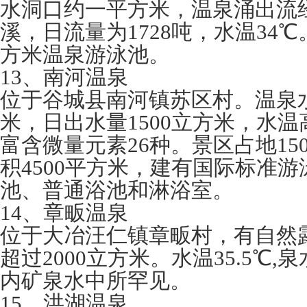
水洞口约一平方米，温泉涌出流经
溪，日流量为1728吨，水温34℃
方米温泉游泳池。
13、南河温泉
位于谷城县南河镇苏区村。温泉水
米，日出水量1500立方米，水温
富含微量元素26种。景区占地15
积4500平方米，建有国际标准
池、普通浴池和淋浴室。
14、章畈温泉
位于大冶汪仁镇章畈村，有自然
超过2000立方米。水温35.5℃
内矿泉水中所罕见。
15、洪湖温泉