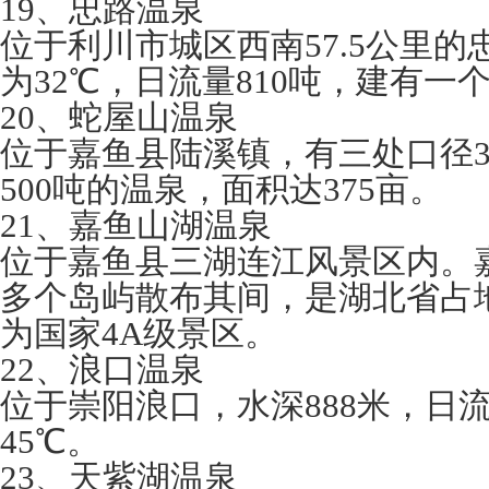
19、忠路温泉
位于利川市城区西南57.5公里
为32℃，日流量810吨，建有一
20、蛇屋山温泉
位于嘉鱼县陆溪镇，有三处口径3
500吨的温泉，面积达375亩。
21、嘉鱼山湖温泉
位于嘉鱼县三湖连江风景区内。嘉
多个岛屿散布其间，是湖北省占
为国家4A级景区。
22、浪口温泉
位于崇阳浪口，水深888米，日流
45℃。
23、天紫湖温泉