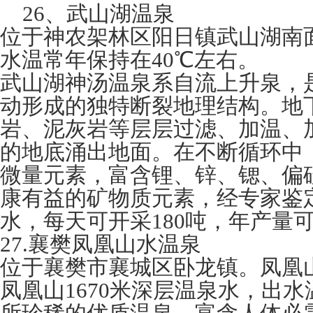
26、武山湖温泉
位于神农架林区阳日镇武山湖南
水温常年保持在40℃左右。
武山湖神汤温泉系自流上升泉，
动形成的独特断裂地理结构。地
岩、泥灰岩等层层过滤、加温、加
的地底涌出地面。在不断循环中
微量元素，富含锂、锌、锶、偏硅
康有益的矿物质元素，经专家鉴
水，每天可开采180吨，年产量可达
27.襄樊凤凰山水温泉
位于襄樊市襄城区卧龙镇。凤凰
凤凰山1670米深层温泉水，出水