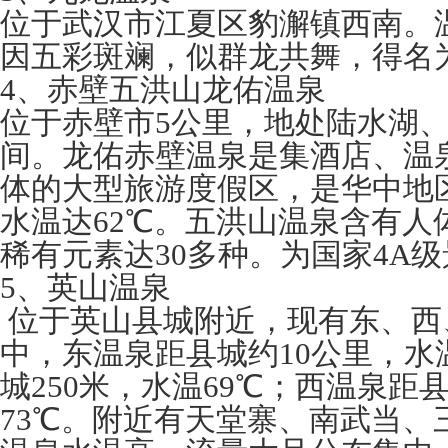
位于武汉市江夏区豹澥镇西南。温
因五彩斑斓，似群龙共舞，得名为
4、赤壁五洪山龙佑温泉
位于赤壁市5公里，地处陆水湖
间。龙佑赤壁温泉是集酒店、温
体的大型旅游度假区，是华中地
水温达62℃。五洪山温泉含有人
稀有元素达30多种。为国家4A
5、英山温泉
位于英山县城附近，现有东、西
中，东温泉距县城约10公里，水
城250米，水温69℃；西温泉距县
73℃。附近有天堂寨、南武当、