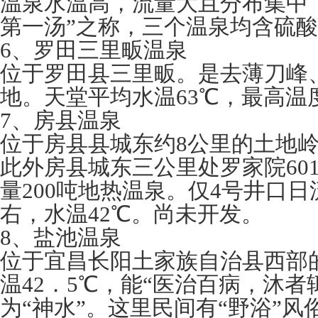
温泉水温高，流量大且分布集中
第一汤”之称，三个温泉均含硫
6、罗田三里畈温泉
位于罗田县三里畈。是去薄刀峰
地。天堂平均水温63℃，最高温度
7、房县温泉
位于房县县城东约8公里的土地岭
此外房县城东三公里处罗家院60
量200吨地热温泉。仅4号井口日
右，水温42℃。尚未开发。
8、盐池温泉
位于宜昌长阳土家族自治县西部
温42．5℃，能“医治百病，沐者
为“神水”。这里民间有“野浴”风