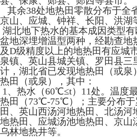
县、保康、郧县、郧西等县市。
其余38处地热田零散分布于全
京山、应城、钟祥、长阳、洪湖
湖北地下热水的基本成因类型有
盆地深埋增温型两种，经勘查地
及D级精度以上的地热田有应城
泉镇、英山县城关镇、罗田县三
计，湖北省已发现地热田（或泉）
热田（或泉），其中：
1、热水（60℃≤t）11处。温
热田（73℃-75℃）；主要分布
田、英山西汤河地热田、北汤河
地热田、应城汤池地热田、京山
乌林地热井等。