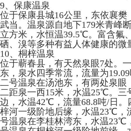
9、保康温泉
位于保康县城16公里，东依襄樊
武当。温泉源自地下179米青峰断
立方米，水恒温39.5℃。富含
硒、溴等多种有益人体健康的微
10、桐梓温泉
位于蕲春县，有天然泉眼7处。
东，泉水四季常流，流量为19.09
二号温泉在汤池东，有两处泉眼，
二距泉一西15米，水温25℃。
边，水温42℃，流量68.8吨/
梓河一级阶地后缘，水温23℃，流量
号温泉在李桂林湾东，水温23℃，