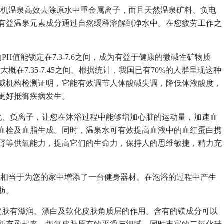
PA机温泉高效去除原水中重金属离子，而且天然温泉矿料、负电
性有益温泉元素成分通过自然缓释溶解到净水中。在您疲劳工作之
H值能锁定在7.3-7.6之间，成为有益于健康的微碱性矿物质
概在7.35-7.45之间。根据统计，我国已有70%的人群呈现这种
威机构检测证明，它能有效调节人体酸碱失调，降低体液酸度，
更好抵御疾病发生。
化、负离子，让您在沐浴过程中能够增加心脏的运动量，加速血
血栓及血脂生成。同时，温泉水可有效提高血液中的血红蛋白携
肾等供氧能力，提高它们的生命力，保持人的思维敏捷，精力充
泉机相当于为您的家中增添了一台健身器材。在泡浴的过程中产生
肪。
皮肤有滋润、漂白及软化皮肤角质层的作用。含有的镁成分可以