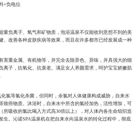
料+负电位
能量负离子、氧气和矿物质，泡浴温泉不仅能收到意想不到的美
健、改善各种皮肤疾病等效果，而且在许多都市已经发展成一种
有害重金属、有机物等，并完全去除异色、异味，并具强大的细
负离子，抗氧化、抗衰老。满足女人养颜需求，呵护宝宝娇嫩肌
。
氧化氯等氯化杀菌，但同时，余氯对人体健康构成威胁，自来水
等致癌物质。沐浴时，自来水中所含的氯经加热，活性增加，可
（所吸收的氯比喝入方式高30倍以上），对人体内各生命组织造
发生。沁诺SPA温泉机在把自来水向温泉水的转化过程中，彻底