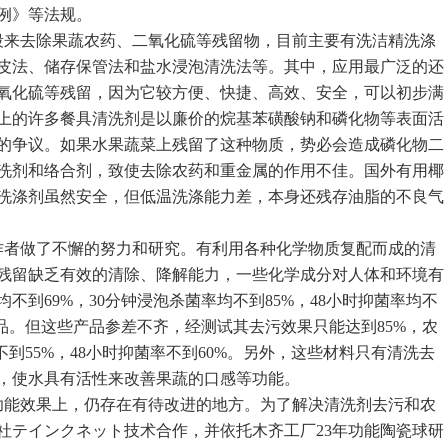
例》等法规。
来去除果蔬农药、二氧化硫等残留物，目前主要有洗洁精洗涤
皮法、储存保管法和盐水浸泡清洗法等。其中，应用最广泛的还
氧化硫等残留，因为它较方便、快捷、高效、安全，可以初步满
上的许多餐具清洗剂是以廉价的烷基苯磺酸钠和磷化物等表面活
的争议。如果水果蔬菜上残留了这种物质，势必会造成磷化物二
洗剂和络合剂，致使去除农药和重金属的作用不佳。国外有用椰
洗涤剂虽然安全，但低温洗涤能力差，本身还残存油脂的不良气
者做了不懈的努力和研究。有利用各种化学物质复配而成的清
残留缺乏有效的清除、降解能力，一些化学成分对人体和环境有
不到69%，30分钟浸泡杀菌率均不到85%，48小时抑菌率均不
品。但这些产品参差不齐，经测试其去污效果只能达到85%，农
不到55%，48小时抑菌率不到60%。另外，这些材料只有清洗去
，使水具有活性来改善果蔬的口感等功能。
能效果上，仍存在有待改进的地方。为了解决清洗剂去污和农
社テインクネット技术合作，并依托木齐工厂23年功能陶瓷球研