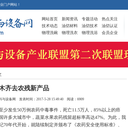
业门户网站！
网站首页
新闻资讯
专题活动
热点关注
技术动态
油切材料
油切技术
油切认证
物理洗碗
物理洗衣
物理洗浴
会员企业
文
木齐去农残新产品
料与设备网
发表时间：2017-5-28 15:49:40 阅读：6909
少发生50万例农药中毒事件，死亡11.5万人，85%以上的癌
国许多大城市中，蔬菜水果农药残留超标率高达47%。为此，我
纪70年代开始，就陆续制定并颁布了《农药安全使用标准》、